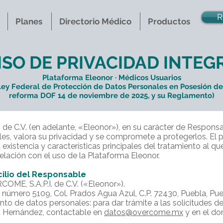
R
Planes
Directorio Médico
Productos
ISO DE PRIVACIDAD INTEG
Plataforma Eleonor · Médicos Usuarios
ey Federal de Protección de Datos Personales en Posesión de 
reforma DOF 14 de noviembre de 2025,
y su Reglamento)
de C.V. (en adelante, «Eleonor»), en su carácter de Respons
es, valora su privacidad y se compromete a protegerlos. El 
 existencia y características principales del tratamiento al 
elación con el uso de la Plataforma Eleonor.
cilio del Responsable
ME, S.A.P.I. de C.V. («Eleonor»).
r, número 5109, Col. Prados Agua Azul, C.P. 72430, Puebla, Pue
o de datos personales: para dar trámite a las solicitudes de 
et Hernández, contactable en
datos@overcome.mx
y en el do