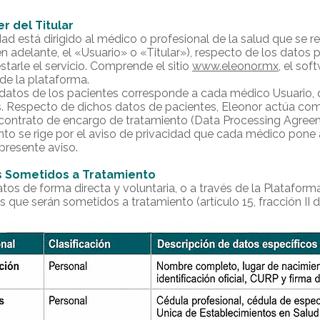
r del Titular
ad está dirigido al médico o profesional de la salud que se regi
n adelante, el «Usuario» o «Titular»), respecto de los datos
starle el servicio. Comprende el sitio
www.eleonor.mx
, el sof
 de la plataforma.
s datos de los pacientes corresponde a cada médico Usuario,
es. Respecto de dichos datos de pacientes, Eleonor actúa c
contrato de encargo de tratamiento (Data Processing Agreem
ento se rige por el aviso de privacidad que cada médico pone 
presente aviso.
s Sometidos a Tratamiento
os de forma directa y voluntaria, o a través de la Plataforma
 que serán sometidos a tratamiento (artículo 15, fracción II d