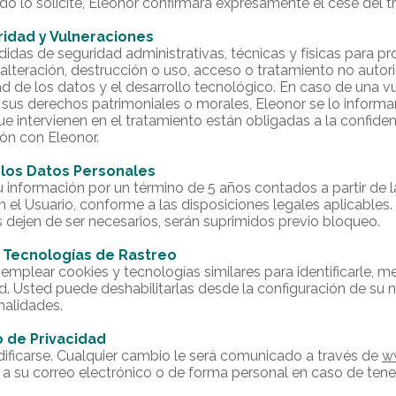
do lo solicite, Eleonor confirmará expresamente el cese del t
ridad y Vulneraciones
das de seguridad administrativas, técnicas y físicas para pr
 alteración, destrucción o uso, acceso o tratamiento no auto
idad de los datos y el desarrollo tecnológico. En caso de una 
a sus derechos patrimoniales o morales, Eleonor se lo informa
e intervienen en el tratamiento están obligadas a la confide
ión con Eleonor.
 los Datos Personales
 información por un término de 5 años contados a partir de l
n el Usuario, conforme a las disposiciones legales aplicables.
 dejen de ser necesarios, serán suprimidos previo bloqueo.
y Tecnologías de Rastreo
mplear cookies y tecnologías similares para identificarle, me
ad. Usted puede deshabilitarlas desde la configuración de su 
nalidades.
o de Privacidad
ificarse. Cualquier cambio le será comunicado a través de
w
 a su correo electrónico o de forma personal en caso de te