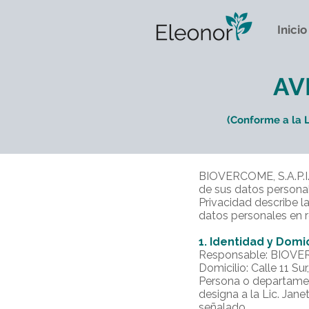
Inicio
AV
(Conforme a la L
BIOVERCOME, S.A.P.I. 
de sus datos personal
Privacidad describe la
datos personales en r
1. Identidad y Domi
Responsable: BIOVERCO
Domicilio: Calle 11 Su
Persona o departament
designa a la Lic. Jan
señalado.