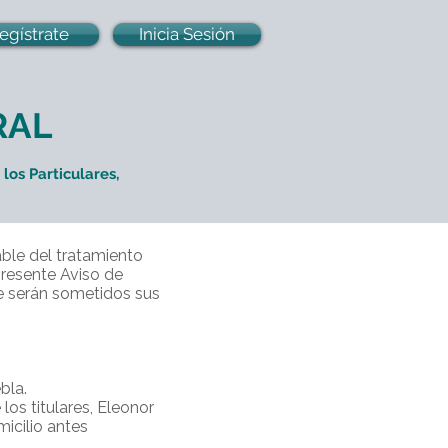
egístrate
Inicia Sesión
RAL
los Particulares,
able del tratamiento
presente Aviso de
que serán sometidos sus
bla.
los titulares, Eleonor
micilio antes