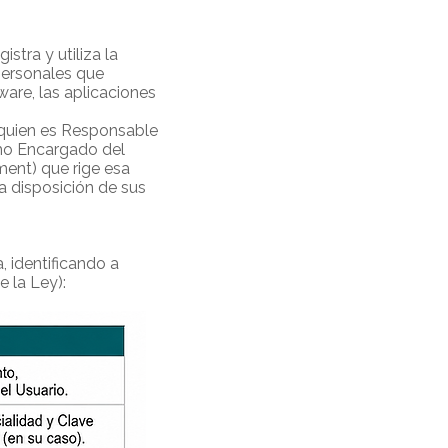
stra y utiliza la
 personales que
tware, las aplicaciones
 quien es Responsable
omo Encargado del
ent) que rige esa
a disposición de sus
, identificando a
e la Ley):