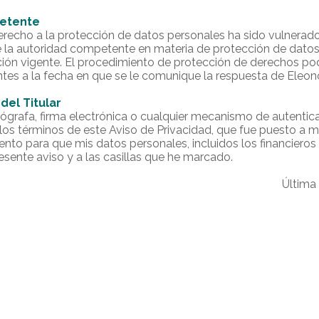
petente
erecho a la protección de datos personales ha sido vulnerado
e la autoridad competente en materia de protección de dato
ción vigente. El procedimiento de protección de derechos pod
entes a la fecha en que se le comunique la respuesta de Eleono
del Titular
ógrafa, firma electrónica o cualquier mecanismo de autentica
los términos de este Aviso de Privacidad, que fue puesto a mi
nto para que mis datos personales, incluidos los financieros 
esente aviso y a las casillas que he marcado.
Última
Funcionalidades
FAQ
Protección de Datos
Recomend