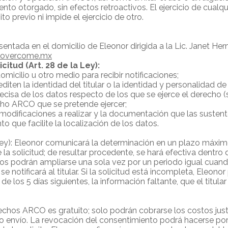
nto otorgado, sin efectos retroactivos. El ejercicio de cualq
to previo ni impide el ejercicio de otro.
sentada en el domicilio de Eleonor dirigida a la Lic. Janet He
overcome.mx
citud (Art. 28 de la Ley):
omicilio u otro medio para recibir notificaciones;
ten la identidad del titular o la identidad y personalidad de
recisa de los datos respecto de los que se ejerce el derecho (
cho ARCO que se pretende ejercer;
s modificaciones a realizar y la documentación que las sustent
o que facilite la localización de los datos.
 Ley): Eleonor comunicará la determinación en un plazo máxim
la solicitud; de resultar procedente, se hará efectiva dentro d
zos podrán ampliarse una sola vez por un periodo igual cuando 
se notificará al titular. Si la solicitud está incompleta, Eleonor
de los 5 días siguientes, la información faltante, que el titula
erechos ARCO es gratuito; solo podrán cobrarse los costos jus
 o envío. La revocación del consentimiento podrá hacerse po