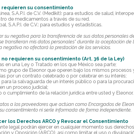
 requieren su consentimiento
ea, S.A.P.I. de C.V. (Medikit): para estudios de salud, interop
stro de medicamentos a través de su red.
, S.A.P.I. de C.V.: para estudios y estadísticas.
r su negativa para la transferencia de sus datos personales d
 se transfieran mis datos personales" durante la aceptación d
a negativa no afectará la prestación de los servicios.
no requieren su consentimiento (Art. 36 de la Ley)
as en una Ley o Tratado en los que México sea parte;
mo grupo de Eleonor que operen bajo los mismos procesos y 
s por un contrato celebrado o por celebrar en su interés;
para la salvaguarda de un interés público o para la procurac
 en un proceso judicial;
 o cumplimiento de la relación jurídica entre usted y Eleonor.
atos a los proveedores que actúan como Encargados de Eleono
 su consentimiento ni serle informada de forma independiente.
rcer los Derechos ARCO y Revocar el Consentimiento
ante legal podrán ejercer en cualquier momento sus derecho
ación y Oposición (ARCO), así como limitar el uso o divulgaci