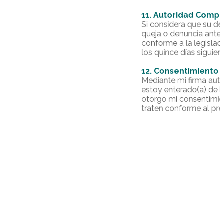
11. Autoridad Com
Si considera que su d
queja o denuncia ant
conforme a la legisla
los quince días sigui
12. Consentimiento 
Mediante mi firma aut
estoy enterado(a) de 
otorgo mi consentimie
traten conforme al pr
Descargar App
Seguridad