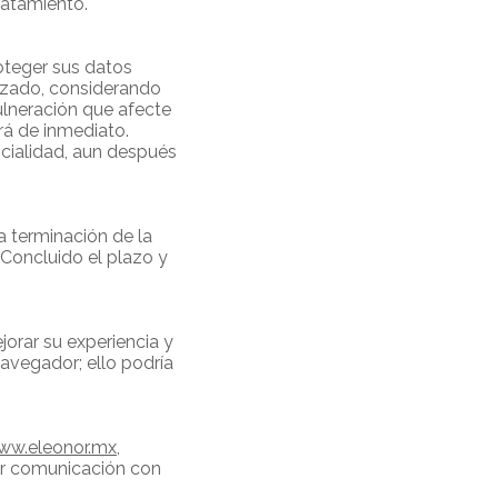
ratamiento.
oteger sus datos
rizado, considerando
vulneración que afecte
rá de inmediato.
ncialidad, aun después
a terminación de la
 Concluido el plazo y
jorar su experiencia y
navegador; ello podría
ww.eleonor.mx
,
ner comunicación con