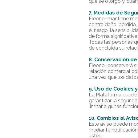
que se otorgó y, cuan
7. Medidas de Segu
Eleonor mantiene medi
contra daño, pérdida,
el riesgo, la sensibil
de forma significativ
Todas las personas qu
de concluida su relac
8. Conservación de
Eleonor conservará su
relación comercial co
una vez que los datos
9. Uso de Cookies 
La Plataforma puede e
garantizar la segurid
limitar algunas funcio
10. Cambios al Avis
Este aviso puede mod
mediante notificación
usted.