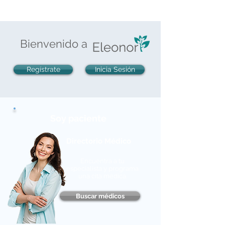
Calle 11 Sur 5109, Prados Agua Azul Cp.
72430
Bienvenido a
Regístrate
Inicia Sesión
Soy paciente
Directorio Médico
Encuentra a tu
especialista y programa
una cita médica.
Buscar médicos