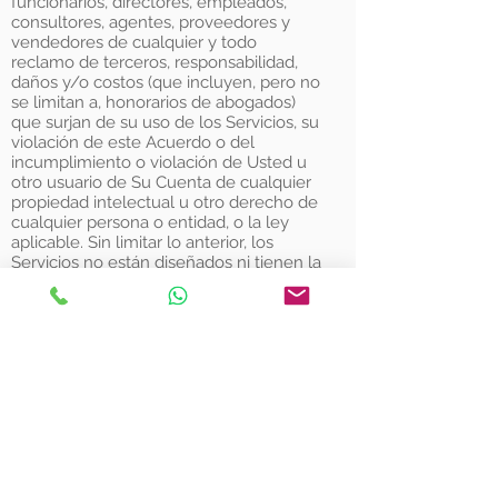
funcionarios, directores, empleados,
consultores, agentes, proveedores y
vendedores de cualquier y todo
reclamo de terceros, responsabilidad,
daños y/o costos (que incluyen, pero no
se limitan a, honorarios de abogados)
que surjan de su uso de los Servicios, su
violación de este Acuerdo o del
incumplimiento o violación de Usted u
otro usuario de Su Cuenta de cualquier
propiedad intelectual u otro derecho de
cualquier persona o entidad, o la ley
aplicable. Sin limitar lo anterior, los
Servicios no están diseñados ni tienen la
licencia para ser usados en ambientes
peligrosos que requieran controles a
prueba de fallos, lo que incluye pero no
se limita a operación de instalaciones
nucleares, sistemas de
navegación/comunicación de
aeronaves, control de tráfico aéreo y
sistemas de soporte vital o de
armamentos. Sin limitar la generalidad
de lo anterior, Eleonor, sus
afiliados, proveedores y vendedores